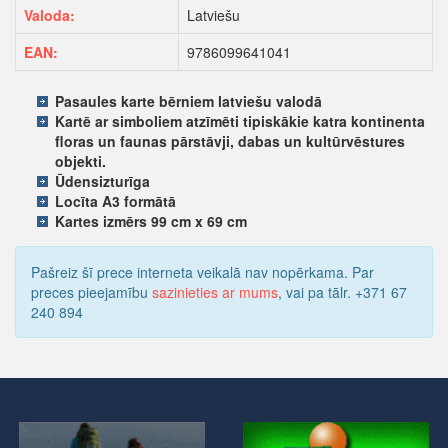
Valoda:
Latviešu
EAN:
9786099641041
Pasaules karte bērniem latviešu valodā
Kartē ar simboliem atzīmēti tipiskākie katra kontinenta
floras un faunas pārstāvji, dabas un kultūrvēstures
objekti.
Ūdensizturīga
Locīta A3 formātā
Kartes izmērs 99 cm x 69 cm
Pašreiz šī prece interneta veikalā nav nopērkama. Par
preces pieejamību
sazinieties ar mums
, vai pa tālr. +371 67
240 894