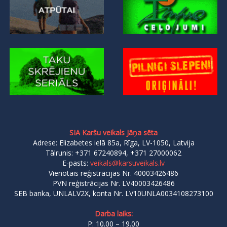
SIA Karšu veikals Jāņa sēta
Adrese: Elizabetes ielā 85a, Rīga, LV-1050, Latvija
Tālrunis: +371 67240894, +371 27000062
E-pasts:
veikals@karsuveikals.lv
Vienotais reģistrācijas Nr. 40003426486
PVN reģistrācijas Nr. LV40003426486
SEB banka, UNLALV2X, konta Nr. LV10UNLA0034108273100
Darba laiks:
P: 10.00 – 19.00