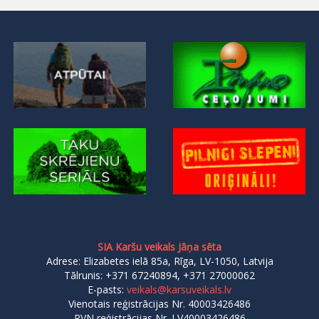
SIA Karšu veikals Jāņa sēta
Adrese: Elizabetes ielā 85a, Rīga, LV-1050, Latvija
Tālrunis: +371 67240894, +371 27000062
E-pasts:
veikals@karsuveikals.lv
Vienotais reģistrācijas Nr. 40003426486
PVN reģistrācijas Nr. LV40003426486