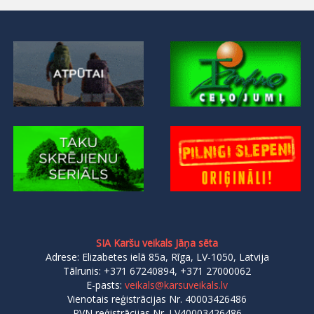
SIA Karšu veikals Jāņa sēta
Adrese: Elizabetes ielā 85a, Rīga, LV-1050, Latvija
Tālrunis: +371 67240894, +371 27000062
E-pasts:
veikals@karsuveikals.lv
Vienotais reģistrācijas Nr. 40003426486
PVN reģistrācijas Nr. LV40003426486