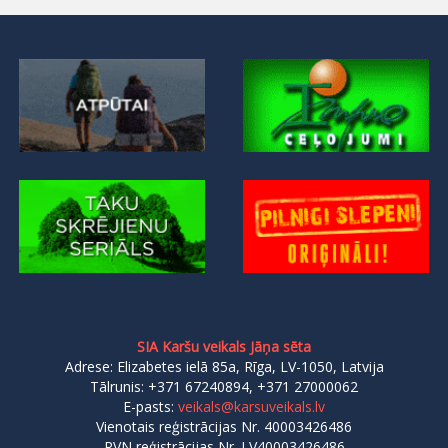
SIA Karšu veikals Jāņa sēta
Adrese: Elizabetes ielā 85a, Rīga, LV-1050, Latvija
Tālrunis: +371 67240894, +371 27000062
E-pasts:
veikals@karsuveikals.lv
Vienotais reģistrācijas Nr. 40003426486
PVN reģistrācijas Nr. LV40003426486